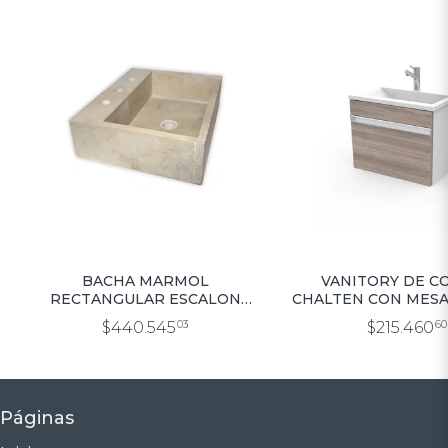
BACHA MARMOL
VANITORY DE C
RECTANGULAR ESCALON
CHALTEN CON MESA
44X34X14
$440.545
03
$215.460
60
Páginas