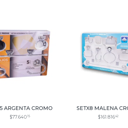
X5 ARGENTA CROMO
SETX8 MALENA C
$77.640
15
$161.816
42