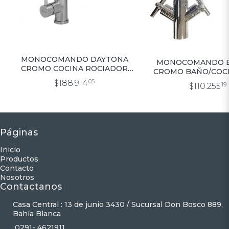
MONOCOMANDO DAYTONA
MONOCOMANDO 
CROMO COCINA ROCIADOR
CROMO BAÑO/COCI
EXTRAIBLE (9993)
BAR (9995)
$188.914
05
$110.255
19
Páginas
Inicio
Productos
Contacto
Nosotros
Contactanos
Casa Central : 13 de junio 3430 / Sucursal Don Bosco 889,
Bahía Blanca
0291- 4621911