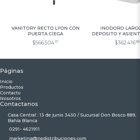
VANITORY RECTO LYON CON
INODORO LARG
PUERTA CIEGA
DEPOSITO Y ASIENT
AMALFI
$566.504
57
$362.416
98
Páginas
Inicio
Productos
Contacto
Nosotros
Contactanos
Casa Central : 13 de junio 3430 / Sucursal Don Bosco 889,
Bahía Blanca
0291- 4621911
marketing@nedistribuciones.com