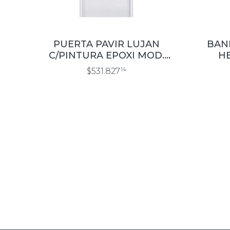
PUERTA PAVIR LUJAN
BAN
C/PINTURA EPOXI MOD.
HE
FUTURA 0.80×2.00
$531.827
14