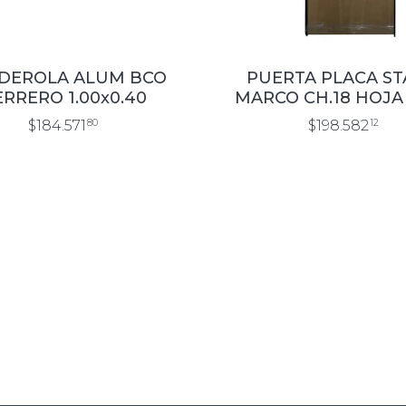
DEROLA ALUM BCO
PUERTA PLACA S
RRERO 1.00x0.40
MARCO CH.18 HOJA
LISO 0.70×2.00 T
$184.571
80
$198.582
12