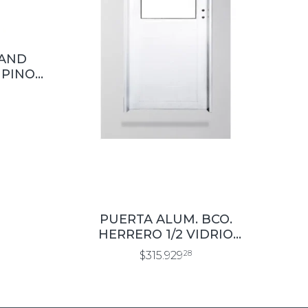
TAND
 PINO
.10
PUERTA ALUM. BCO.
HERRERO 1/2 VIDRIO
0.80×2.00
$315.929
28