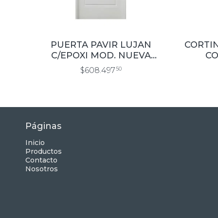
PUERTA PAVIR LUJAN
CORTIN
C/EPOXI MOD. NUEVA
CO
FLORENCIA 0.80×2.00
$608.497
50
Páginas
Inicio
Productos
Contacto
Nosotros