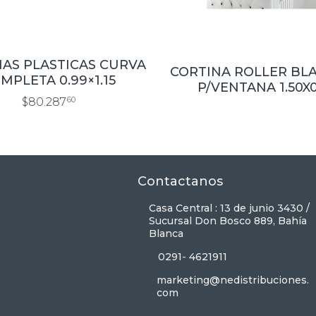
AS PLASTICAS CURVA
CORTINA ROLLER BL
MPLETA 0.99×1.15
P/VENTANA 1.50X0
$80.287
60
Contactanos
Casa Central : 13 de junio 3430 /
Sucursal Don Bosco 889, Bahía
Blanca
0291- 4621911
marketing@nedistribuciones.
com