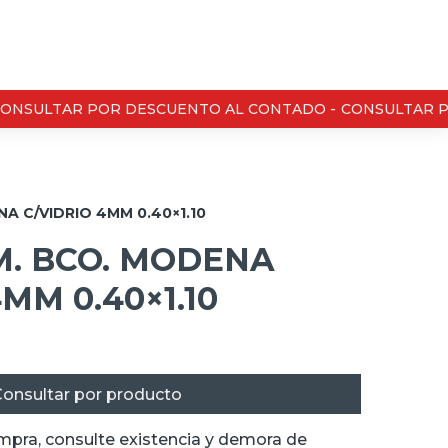
NSULTAR POR DESCUENTO AL CONTADO -
CONSULTAR PO
A C/VIDRIO 4MM 0.40×1.10
M. BCO. MODENA
MM 0.40×1.10
onsultar por producto
ompra, consulte existencia y demora de