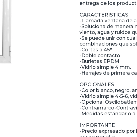
entrega de los producto
CARACTERISTICAS
-Llamada ventana de abr
-Soluciona de manera 
viento, agua y ruidos q
-Se puede unir con cualq
combinaciones que sol
-Cortes a 45°
-Doble contacto
-Burletes EPDM
-Vidrio simple 4 mm.
-Herrajes de primera ca
OPCIONALES
-Color blanco, negro, 
-Vidrio simple 4-5-6, v
-Opcional Oscilobatien
-Contramarco-Contravi
-Medidas estándar o a
IMPORTANTE
-Precio expresado por 
ancho por alto