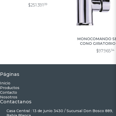
$251.391
09
MONOCOMANDO SE
CONO GIRATORIO
FLEX COCINA (8
$97.965
34
Páginas
Inicio
Productos
Contacto
Nosotros
Contactanos
Casa Central : 13 de junio 3430 / Sucursal Don Bosco 889,
Bahía Blanca