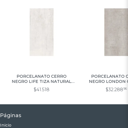
PORCELANATO CERRO
PORCELANATO 
NEGRO LIFE TIZA NATURAL
NEGRO LONDON 
0.58X1.17
0.58X1.17 (m
$41.518
$32.288
96
Páginas
Inicio