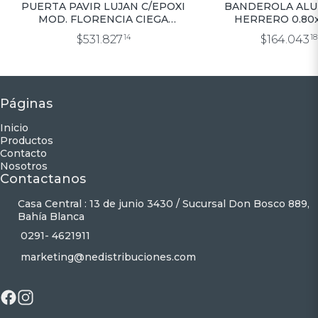
PUERTA PAVIR LUJAN C/EPOXI
BANDEROLA ALU
MOD. FLORENCIA CIEGA
HERRERO 0.80x
0.80×2.00
$531.827
14
$164.043
18
Páginas
Inicio
Productos
Contacto
Nosotros
Contactanos
Casa Central : 13 de junio 3430 / Sucursal Don Bosco 889,
Bahía Blanca
0291- 4621911
marketing@nedistribuciones.com