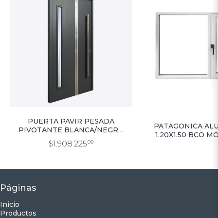
PUERTA PAVIR PESADA
PATAGONICA AL
PIVOTANTE BLANCA/NEGRA
1.20X1.50 BCO 
C/VIDRIO LATERAL 1.20X2.20
C/VIDRIO 4
$1.908.225
09
Páginas
Inicio
Productos