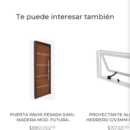
Te puede interesar también
PUERTA PAVIR PESADA SIMIL
PROYECTANTE AL
MADERA MOD. FUTURA
HERRERO C/V3MM 0
CAOBA 0.80×2.00
$880.002
29
$157.631
55