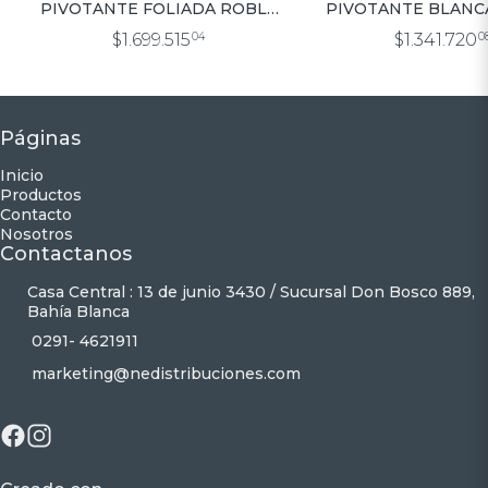
PIVOTANTE FOLIADA ROBLE
PIVOTANTE BLANC
1.00X2.00
CIEGA 1.00X2
$1.699.515
04
$1.341.720
0
Páginas
Inicio
Productos
Contacto
Nosotros
Contactanos
Casa Central : 13 de junio 3430 / Sucursal Don Bosco 889,
Bahía Blanca
0291- 4621911
marketing@nedistribuciones.com