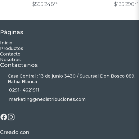
C/BARRAL 0.80×2.00
$595.248
06
$135.290
23
Páginas
Inicio
Productos
Contacto
Nosotros
Contactanos
Casa Central : 13 de junio 3430 / Sucursal Don Bosco 889,
Bahía Blanca
0291- 4621911
marketing@nedistribuciones.com
Creado con