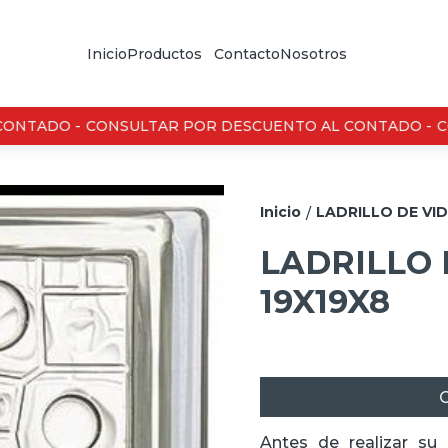
Inicio
Productos
Contacto
Nosotros
ONTADO -
CONSULTAR POR DESCUENTO AL CONTADO -
CO
Inicio
LADRILLO DE VID
/
LADRILLO 
19X19X8
C
Antes de realizar su