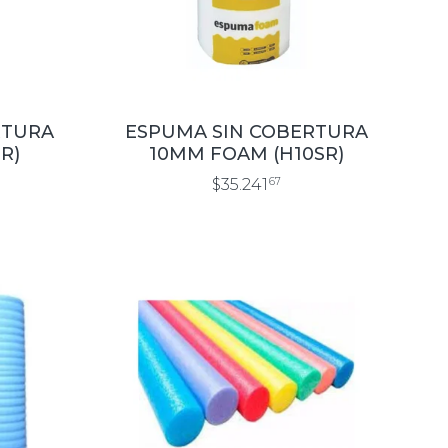
RTURA
ESPUMA SIN COBERTURA
R)
10MM FOAM (H10SR)
$35.241
67