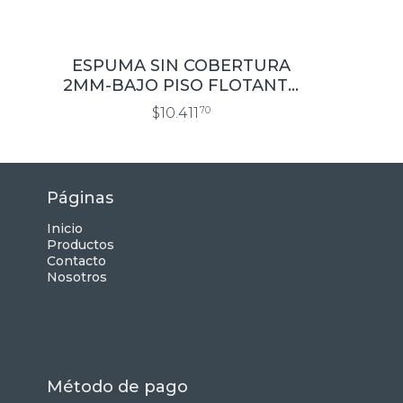
ESPUMA SIN COBERTURA
2MM-BAJO PISO FLOTANTE
1×20 MTS. (H2S)
$10.411
70
Páginas
Inicio
Productos
Contacto
Nosotros
Método de pago