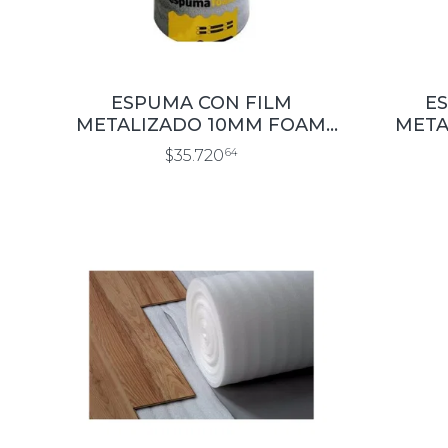
ESPUMA CON FILM
E
METALIZADO 10MM FOAM
META
1×20 MTS. (H10MR)
1
$35.720
64