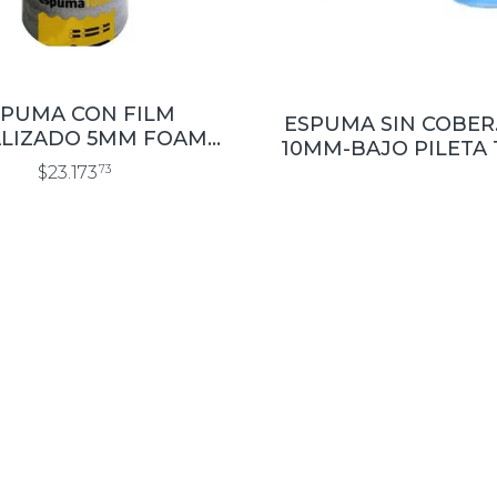
SPUMA CON FILM
ESPUMA SIN COBER
LIZADO 5MM FOAM
10MM-BAJO PILETA 
×20 MTS. (H5MR)
(H10SA)
$23.173
73