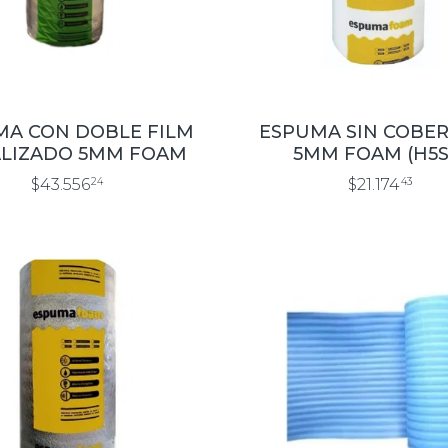
MA CON DOBLE FILM
ESPUMA SIN COBE
LIZADO 5MM FOAM
5MM FOAM (H5S
$43.556
24
$21.174
43