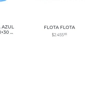
. AZUL
FLOTA FLOTA
1×30 M
$2.455
83