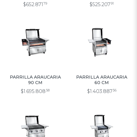
$652.871
79
$525.207
91
PARRILLA ARAUCARIA
PARRILLA ARAUCARIA
90 CM
60 CM
$1.695.808
58
$1.403.887
36